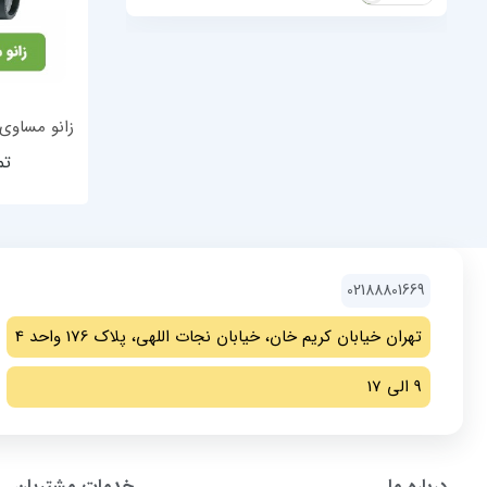
زانو مساوی پل
تم
02188801669
تهران خیابان کریم خان، خیابان نجات اللهی، پلاک 176 واحد 4
9 الی 17
درباره ما
خدمات مشتریان