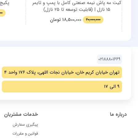
کیت مه پاش نیمه صنعتی کامل با پمپ و تایمر
پکیج م
۱۵ نازل | (قابلیت توسعه تا ۲۵ نازل)
00
18,500,000
تومان
20,000,000
02188801669
تهران خیابان کریم خان، خیابان نجات اللهی، پلاک 176 واحد 4
9 الی 17
درباره ما
خدمات مشتریان
پیگیری سفارش
قوانین و مقررات