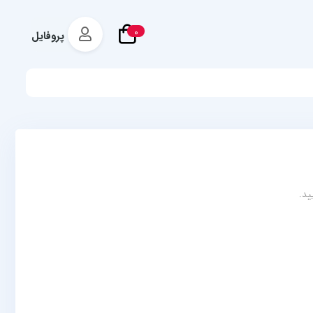
0
پروفایل
ید.