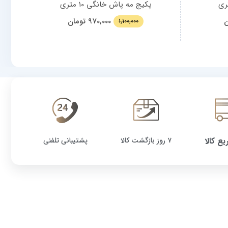
پکیج مه پاش خانگی 10 متری
ق
ن
970,000
تومان
1,100,000
یع کالا
۷ روز بازگشت کالا
پشتیبانی تلفنی