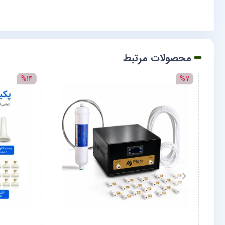
محصولات مرتبط
%14
%7